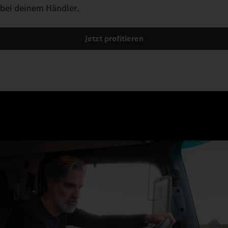
Navi bis zum Verkehrszeichen-Assistenten.
bei deinem Händler.
Jetzt profitieren