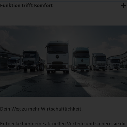
Funktion trifft Komfort
Nur drei Stufen und du bist drin: einsteigen, hinsetzen,
losfahren. Die Sitze regulieren das Klima und mit dem
Dein Weg zu mehr Wirtschaftlichkeit.
Multimedia Cockpit, interactive hast du auf einem großen
Bildschirm alle relevanten Funktionen übersichtlich parat – vom
Entdecke hier deine aktuellen Vorteile und sichere sie dir