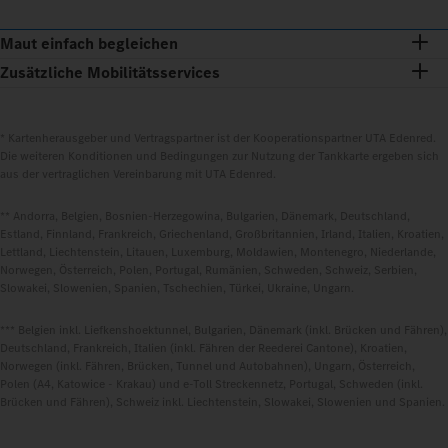
Maut einfach begleichen
Zusätzliche Mobilitätsservices
* Kartenherausgeber und Vertragspartner ist der Kooperationspartner UTA Edenred.
Die weiteren Konditionen und Bedingungen zur Nutzung der Tankkarte ergeben sich
aus der vertraglichen Vereinbarung mit UTA Edenred.
** Andorra, Belgien, Bosnien-Herzegowina, Bulgarien, Dänemark, Deutschland,
Estland, Finnland, Frankreich, Griechenland, Großbritannien, Irland, Italien, Kroatien,
Lettland, Liechtenstein, Litauen, Luxemburg, Moldawien, Montenegro, Niederlande,
Norwegen, Österreich, Polen, Portugal, Rumänien, Schweden, Schweiz, Serbien,
Slowakei, Slowenien, Spanien, Tschechien, Türkei, Ukraine, Ungarn.
*** Belgien inkl. Liefkenshoektunnel, Bulgarien, Dänemark (inkl. Brücken und Fähren),
Deutschland, Frankreich, Italien (inkl. Fähren der Reederei Cantone), Kroatien,
Norwegen (inkl. Fähren, Brücken, Tunnel und Autobahnen), Ungarn, Österreich,
Polen (A4, Katowice - Krakau) und e-Toll Streckennetz, Portugal, Schweden (inkl.
Brücken und Fähren), Schweiz inkl. Liechtenstein, Slowakei, Slowenien und Spanien.