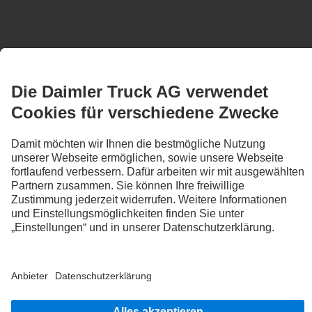
CONTACT
CHOOSE_LOCATION
Neckarsulm
Assenheimer + Mulfinger GmbH & Co. KG
Neckargartacher Straße 73-75
74172 Neckarsulm
PHONE:
+49 7132 97580