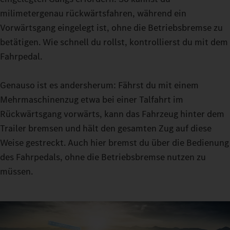
den deine aktuelle Fahrt erfordert. Mit ECO, HEAVY oder
milimetergenau rückwärtsfahren, während ein
MANUAL stehen dir dafür drei Optionen zur Verfügung.
Vorwärtsgang eingelegt ist, ohne die Betriebsbremse zu
Feinfühlige Manöver gelingen dir dank der Turbo-Retarder-
betätigen. Wie schnell du rollst, kontrollierst du mit dem
Kupplung im Rangiermodus: Denn mit konstantem Vortrieb
Fahrpedal.
kannst du auch bei sehr schweren Lasten nahezu ohne
Verschleiß der Anfahrkupplung rangieren.
Genauso ist es andersherum: Fährst du mit einem
Mehrmaschinenzug etwa bei einer Talfahrt im
Rückwärtsgang vorwärts, kann das Fahrzeug hinter dem
Trailer bremsen und hält den gesamten Zug auf diese
Weise gestreckt. Auch hier bremst du über die Bedienung
des Fahrpedals, ohne die Betriebsbremse nutzen zu
müssen.