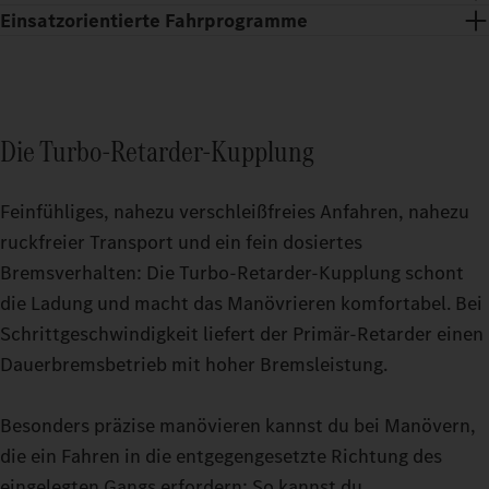
Einsatzorientierte Fahrprogramme
Die Turbo-Retarder-Kupplung
Feinfühliges, nahezu verschleißfreies Anfahren, nahezu
ruckfreier Transport und ein fein dosiertes
Bremsverhalten: Die Turbo-Retarder-Kupplung schont
die Ladung und macht das Manövrieren komfortabel. Bei
Schrittgeschwindigkeit liefert der Primär-Retarder einen
Erholsame Pausen auch auf anstrengenden Touren: Mit dem
Dauerbremsbetrieb mit hoher Bremsleistung.
Fahrerhaus GigaSpace und dem Fahrerhaus BigSpace kannst du
Zuschaltbare Fahrmodi machen es dir einfacher, deinen
aus zwei geräumigen Optionen wählen.
Schwerlasttruck noch präziser zu fahren. Ob bei Leerfahrten
Besonders präzise manövieren kannst du bei Manövern,
oder unter hoher Last in anspruchsvollem Terrain: Stell deinen
die ein Fahren in die entgegengesetzte Richtung des
Actros L bis 500 t während der Fahrt genau auf den Modus ein,
eingelegten Gangs erfordern: So kannst du