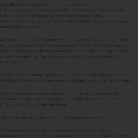
tatsächlichen Zustand der Originalfahrzeuge wieder. Das Aussehen der
Originalfahrzeuge kann von diesen Abbildungen abweichen. Änderungen sind
vorbehalten. Die Abbildungen und Texte können ebenso Typen,
Betreuungsleistungen, Services und Produkte enthalten, die in einzelnen Ländern
nicht angeboten werden.
Als international tätiges Unternehmen zählen Chancengleichheit, Vielfalt, Offenheit
und Respekt zu den Grundüberzeugungen der Daimler Truck AG. Dies zeigen wir in
der Art und Weise, wie wir denken, handeln und kommunizieren. Grundsätzlich
schließen alle gewählten Begriffe selbstverständlich alle Geschlechter und
Identitäten ein.
1
Die Produkte von Daimler Truck Financial Services sind nicht in allen Ländern
verfügbar. Die Verfügbarkeit kann im jeweiligen Markt beim Händler geprüft werden.
2
Assistenzsysteme können Fahrerinnen und Fahrer nur unterstützen. Die
Verantwortlichkeit für das sichere Führen des Fahrzeugs verbleibt immer in vollem
Umfang bei der Fahrerin oder dem Fahrer.
3
Serienmäßig in der EU, für bestimmte Fahrzeugkonfigurationen.
4
Mit Sonderausstattung S2J kann die Deaktivierungsmöglichkeit der
Notbremssysteme Active Brake Assist 6 Plus systemseitig unterbunden werden.