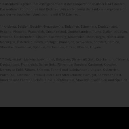
* Kartenherausgeber und Vertragspartner ist der Kooperationspartner UTA Edenred.
Die weiteren Konditionen und Bedingungen zur Nutzung der Tankkarte ergeben sich
aus der vertraglichen Vereinbarung mit UTA Edenred.
** Andorra, Belgien, Bosnien-Herzegowina, Bulgarien, Dänemark, Deutschland,
Estland, Finnland, Frankreich, Griechenland, Großbritannien, Irland, Italien, Kroatien,
Lettland, Liechtenstein, Litauen, Luxemburg, Moldawien, Montenegro, Niederlande,
Norwegen, Österreich, Polen, Portugal, Rumänien, Schweden, Schweiz, Serbien,
Slowakei, Slowenien, Spanien, Tschechien, Türkei, Ukraine, Ungarn.
*** Belgien inkl. Liefkenshoektunnel, Bulgarien, Dänemark (inkl. Brücken und Fähren),
Deutschland, Frankreich, Italien (inkl. Fähren der Reederei Cantone), Kroatien,
Norwegen (inkl. Fähren, Brücken, Tunnel und Autobahnen), Ungarn, Österreich,
Polen (A4, Katowice - Krakau) und e-Toll Streckennetz, Portugal, Schweden (inkl.
Brücken und Fähren), Schweiz inkl. Liechtenstein, Slowakei, Slowenien und Spanien.