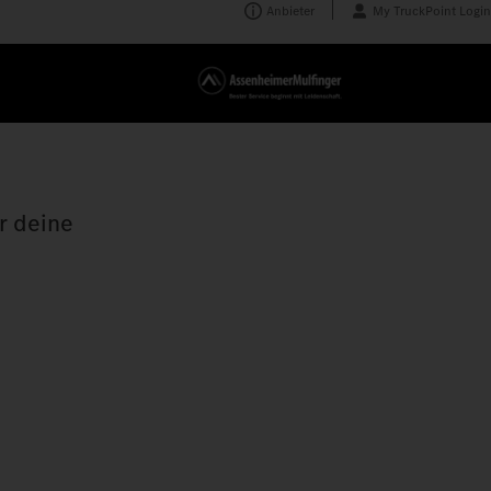
Anbieter
My TruckPoint Login
r deine