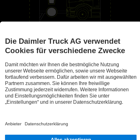
An deiner Seite
Assistenzsysteme
Die Abbildungen und Texte können auch Zubehör und Sonderausstattungen
enthalten, die nicht zum serienmäßigen Lieferumfang gehören. Die gezeigten
Abbildungen sind nur beispielhaft und geben nicht notwendigerweise den
tatsächlichen Zustand der Originalfahrzeuge wieder. Das Aussehen der
Originalfahrzeuge kann von diesen Abbildungen abweichen. Änderungen sind