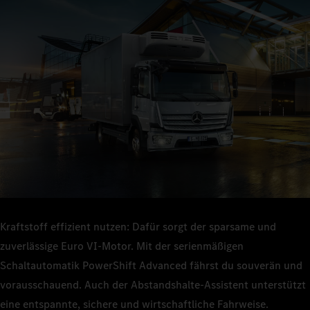
Mit seinen robusten und bewährten Komponenten bietet dir der
Atego Technik, auf die du dich verlassen kannst – egal ob in
Mit dem Atego kannst du deine Fahrzeugauslastung und -
engen Durchfahrten, Hinterhöfen oder im Stop‑and‑go-
nutzung steigern und länger auf der Straße bleiben. Sein
Stadtverkehr.
Kraftstoffverbrauch ist niedrig – die Gesamtkosten sind es
auch.
Kraftstoff effizient nutzen: Dafür sorgt der sparsame und
zuverlässige Euro VI‑Motor. Mit der serienmäßigen
Schaltautomatik PowerShift Advanced fährst du souverän und
vorausschauend. Auch der Abstandshalte-Assistent unterstützt
eine entspannte, sichere und wirtschaftliche Fahrweise.