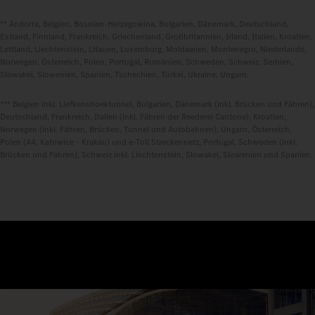
** Andorra, Belgien, Bosnien-Herzegowina, Bulgarien, Dänemark, Deutschland,
Estland, Finnland, Frankreich, Griechenland, Großbritannien, Irland, Italien, Kroatien,
Lettland, Liechtenstein, Litauen, Luxemburg, Moldawien, Montenegro, Niederlande,
Norwegen, Österreich, Polen, Portugal, Rumänien, Schweden, Schweiz, Serbien,
Slowakei, Slowenien, Spanien, Tschechien, Türkei, Ukraine, Ungarn.
*** Belgien inkl. Liefkenshoektunnel, Bulgarien, Dänemark (inkl. Brücken und Fähren),
Deutschland, Frankreich, Italien (inkl. Fähren der Reederei Cantone), Kroatien,
Norwegen (inkl. Fähren, Brücken, Tunnel und Autobahnen), Ungarn, Österreich,
Polen (A4, Katowice - Krakau) und e-Toll Streckennetz, Portugal, Schweden (inkl.
Brücken und Fähren), Schweiz inkl. Liechtenstein, Slowakei, Slowenien und Spanien.