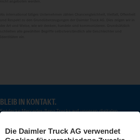
nicht angeboten werden.
Als international tätiges Unternehmen zählen Chancengleichheit, Vielfalt, Offenheit
und Respekt zu den Grundüberzeugungen der Daimler Truck AG. Dies zeigen wir in
der Art und Weise, wie wir denken, handeln und kommunizieren. Grundsätzlich
schließen alle gewählten Begriffe selbstverständlich alle Geschlechter und
Identitäten ein.
BLEIB IN KONTAKT.
Entdecke Mercedes-Benz Trucks auf unseren digitalen
Kanälen.